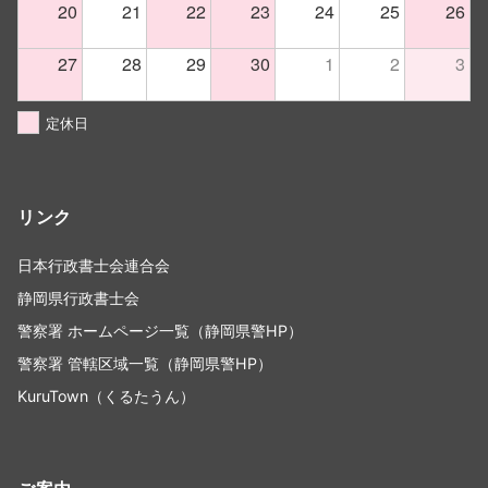
20
21
22
23
24
25
26
27
28
29
30
1
2
3
定休日
リンク
日本行政書士会連合会
静岡県行政書士会
警察署 ホームページ一覧（静岡県警HP）
警察署 管轄区域一覧（静岡県警HP）
KuruTown（くるたうん）