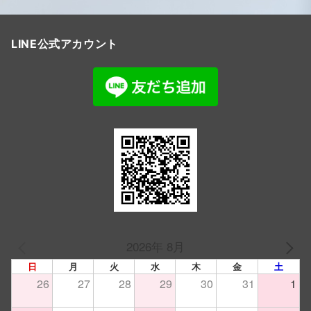
LINE公式アカウント
2026年 8月
PREV
NEXT
日
月
火
水
木
金
土
26
27
28
29
30
31
1