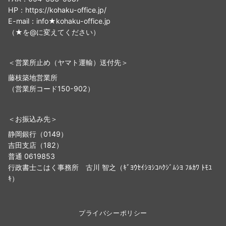
HP：https://kohaku-office.jp/
E-mail：info★kohaku-office.jp
（★を@に変えてください）
＜営業所止め（ヤマト運輸）送付先＞
藤枝築地営業所
（営業所コード150-902）
＜お振込み先＞
静岡銀行（0149）
吉田支店（182）
普通 0619853
行政書士こはく事務所 古川 智之（ｷﾞﾖｳｾｲｼﾖｼｺﾊｸｼﾞﾑｼﾖ ﾌﾙｶﾜ ﾄﾓﾕ
ｷ）
プライバシーポリシー