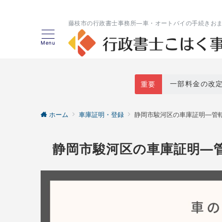
藤枝市の行政書士事務所―車・オートバイの手続きお
Menu
一部料金の改
重要
ホーム
車庫証明・登録
静岡市駿河区の車庫証明―管
静岡市駿河区の車庫証明―