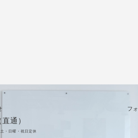
せ
フ
8（直通）
分／土・日曜・祝日定休